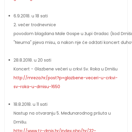
6.9.2018. u 18 sati
2. večer trodnevnice
povodom blagdana Male Gospe u župi Gradac (kod Drniš
"Neuma" pjeva misu, a nakon nje će održati koncert duho
28.8.2018. u 20 sati
Koncert - Glazbene večeri u crkvi Sv. Roka u Drnišu
http://mreza.hr/post?p=glazbene-veceri-u-crkvi-
sv-roka-u-drnisu-1650
18.8.2018. u 11 sati
Nastup na otvaranju 5. Međunarodnog pršuta u
Drnišu.
http://www.tz-drnis.hr/index.php/hr/32-