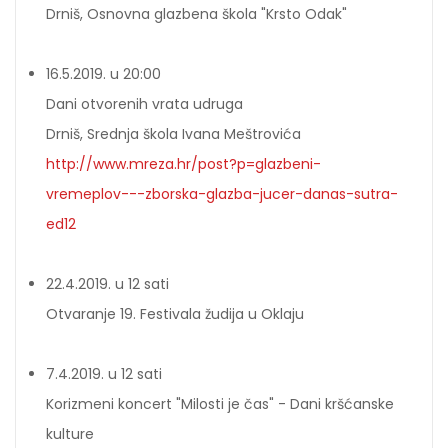
Drniš, Osnovna glazbena škola "Krsto Odak"
16.5.2019. u 20:00
Dani otvorenih vrata udruga
Drniš, Srednja škola Ivana Meštrovića
http://www.mreza.hr/post?p=glazbeni-
vremeplov---zborska-glazba-jucer-danas-sutra-
ed12
22.4.2019. u 12 sati
Otvaranje 19. Festivala žudija u Oklaju
7.4.2019. u 12 sati
Korizmeni koncert "Milosti je čas" - Dani kršćanske
kulture