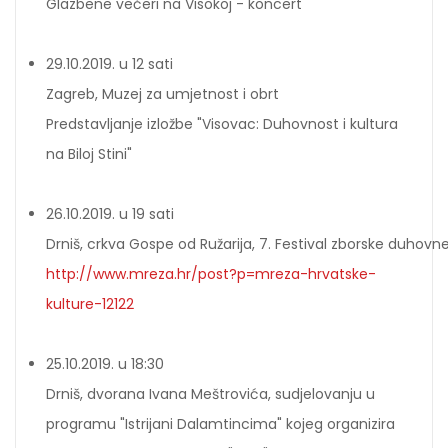
Glazbene večeri na Visokoj - koncert
29.10.2019. u 12 sati
Zagreb, Muzej za umjetnost i obrt
Predstavljanje izložbe "Visovac: Duhovnost i kultura
na Biloj Stini"
26.10.2019. u 19 sati
Drniš, crkva Gospe od Ružarija, 7. Festival zborske duhovn
http://www.mreza.hr/post?p=mreza-hrvatske-
kulture-12122
25.10.2019. u 18:30
Drniš, dvorana Ivana Meštrovića, sudjelovanju u
programu "Istrijani Dalamtincima" kojeg organizira