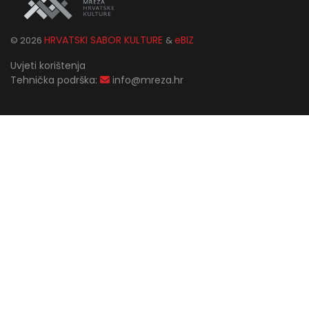
HRVATSKI SABOR KULTURE
eBIZ
©
2026
&
Uvjeti korištenja
Tehnička podrška:
info@mreza.hr