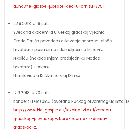
duhovne-glazbe-jubilate-deo-u-drnisu-3751
22.9.2018. u 16 sati
Svečana akademija u Velikoj gradskoj vijećnici
Grada Drniša povodom otkrivanja spomen-ploče
hrvatskim pjesnicima i domoljubima Mihovilu
Nikoliću (nekadašnjem predsjedniku Matice
hrvatske) i Jovanu
Hraniloviću u Kričkama kraj Drniša
12.9.2018. u 20 sati
Koncert u Gospiću (dvorana Pučkog otvorenog učilišta "Dr
http://www.kic-gospic.eu/lokalne-vijesti/koncert-
gradskog-pjevackog-zbora-neuma-iz-drnisa-
gradskog-z...