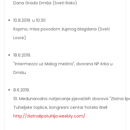
Dana Grada Drniša (Sveti Roko)
10.8.2019. u 10:30
Koprno, misa povodom župnog blagdana (Sveti
Lovre)
18.6.2019.
"Intermezzo uz Malog meštra", dvorana NP Krka u
Drnišu
8.6.2019.
10. Međunarodno natjecanje pjevačkih zborova "Zlatna lip
Tuheljske toplice, kongresni centar hotela Well
http://zlatnalipatuhlja.weebly.com/