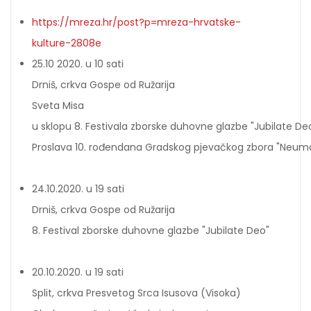
https://mreza.hr/post?p=mreza-hrvatske-
kulture-2808e
25.10 2020. u 10 sati
Drniš, crkva Gospe od Ružarija
Sveta Misa
u sklopu 8. Festivala zborske duhovne glazbe "Jubilate De
Proslava 10. rođendana Gradskog pjevačkog zbora "Neum
24.10.2020. u 19 sati
Drniš, crkva Gospe od Ružarija
8. Festival zborske duhovne glazbe "Jubilate Deo"
20.10.2020. u 19 sati
Split, crkva Presvetog Srca Isusova (Visoka)