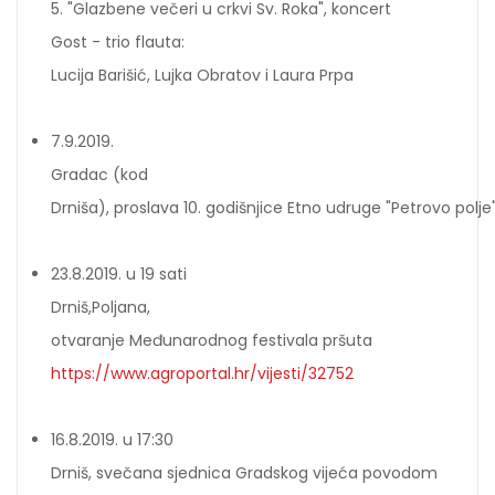
5. "Glazbene večeri u crkvi Sv. Roka", koncert
Gost - trio flauta:
Lucija Barišić, Lujka Obratov i Laura Prpa
7.9.2019.
Gradac (kod
Drniša), proslava 10. godišnjice Etno udruge "Petrovo polje
23.8.2019. u 19 sati
Drniš,Poljana,
otvaranje Međunarodnog festivala pršuta
https://www.agroportal.hr/vijesti/32752
16.8.2019. u 17:30
Drniš, svečana sjednica Gradskog vijeća povodom